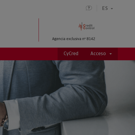
ES
IO
Agencia exclusiva nº 8142
CyCred
Acceso