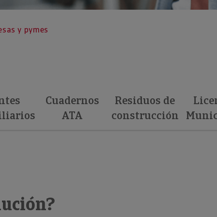
esas y pymes
ntes
Cuadernos
Residuos de
Lice
liarios
ATA
construcción
Munic
aución?