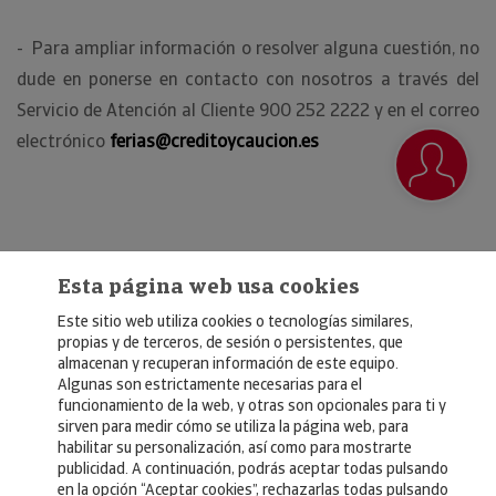
- Para ampliar información o resolver alguna cuestión, no
dude en ponerse en contacto con nosotros a través del
Servicio de Atención al Cliente 900 252 2222 y en el correo
electrónico
ferias@creditoycaucion.es
Esta página web usa cookies
Este sitio web utiliza cookies o tecnologías similares,
propias y de terceros, de sesión o persistentes, que
almacenan y recuperan información de este equipo.
Algunas son estrictamente necesarias para el
© Copyright 2026, Crédito y Caución
funcionamiento de la web, y otras son opcionales para ti y
sirven para medir cómo se utiliza la página web, para
Aviso Legal
habilitar su personalización, así como para mostrarte
publicidad. A continuación, podrás aceptar todas pulsando
Política de Privacidad
en la opción “Aceptar cookies”, rechazarlas todas pulsando