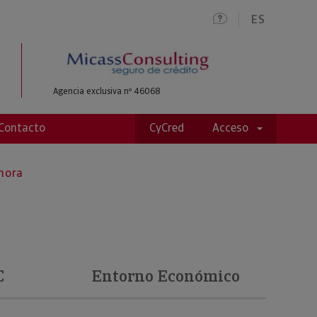
ES
Agencia exclusiva nº 46068
Contacto
CyCred
Acceso
emora
C
Entorno Económico