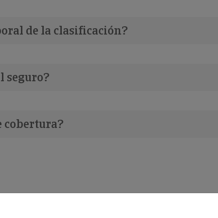
ral de la clasificación?
l seguro?
e cobertura?