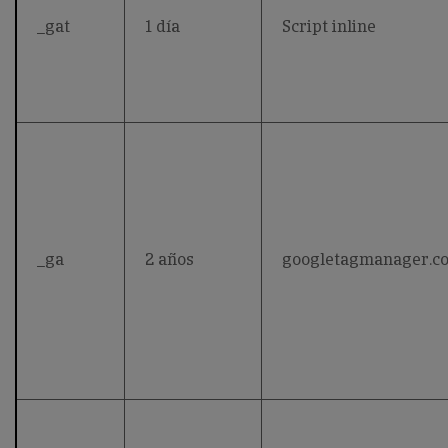
_gat
1 día
Script inline
_ga
2 años
googletagmanager.c