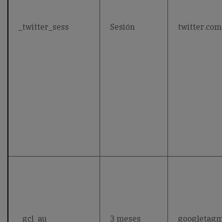
_twitter_sess
Sesión
twitter.com
_gcl_au
3 meses
googletag