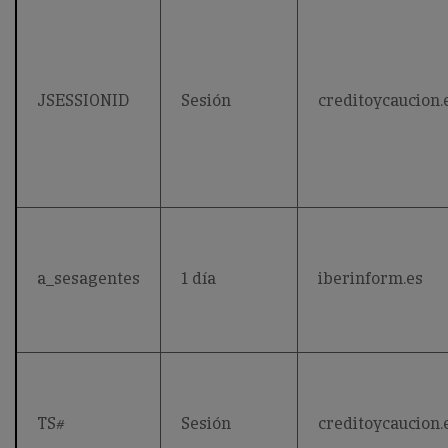
JSESSIONID
Sesión
creditoycaucion.
a_sesagentes
1 día
iberinform.es
TS#
Sesión
creditoycaucion.