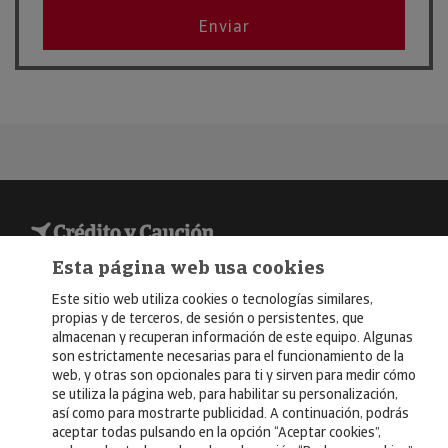
Ene
FITUR 2026
Enviar
2026
© Copyright 2026, Crédito y Caución
Esta página web usa cookies
Aviso Legal
Este sitio web utiliza cookies o tecnologías similares,
propias y de terceros, de sesión o persistentes, que
Política de Privacidad
almacenan y recuperan información de este equipo. Algunas
son estrictamente necesarias para el funcionamiento de la
RGPD
web, y otras son opcionales para ti y sirven para medir cómo
se utiliza la página web, para habilitar su personalización,
Política de Cookies
así como para mostrarte publicidad. A continuación, podrás
aceptar todas pulsando en la opción “Aceptar cookies”,