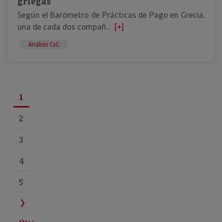
griegas
Según el Barómetro de Prácticas de Pago en Grecia,
una de cada dos compañ...
[+]
Análisis CyC
1
2
3
4
5