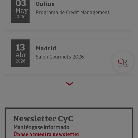
03
Online
May
Programa de Credit Management
2026
13
Madrid
Abr
Salón Gourmets 2026
2026
23
Barcelona
Mar
Alimentaria 2026
2026
Newsletter CyC
Manténgase informado
21
Únase a nuestra newsletter
Madrid