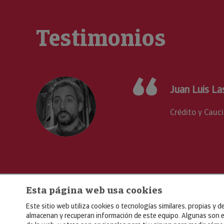
Testimonios
an Luis Lasa
-Presidente de Ternua Group
édito y Caución nos está ayudando mucho a nivel internacion
Esta página web usa cookies
Este sitio web utiliza cookies o tecnologías similares, propias y d
almacenan y recuperan información de este equipo. Algunas son e