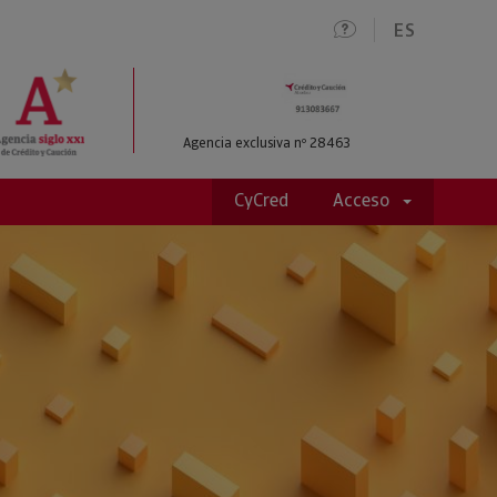
ES
Agencia exclusiva nº 28463
CyCred
Acceso