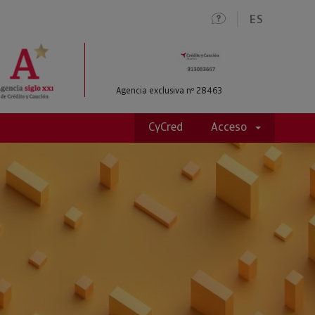
ES
Agencia exclusiva nº 28463
CyCred
Acceso