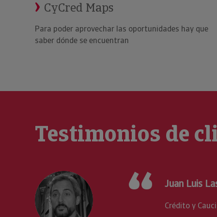
CyCred Maps
Para poder aprovechar las oportunidades hay que
saber dónde se encuentran
Testimonios de cl
an Luis Lasa
-Presidente de Ternua Group
édito y Caución nos está ayudando mucho a nivel internacion