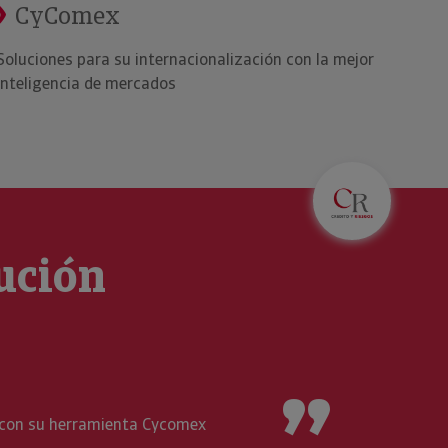
CyComex
Soluciones para su internacionalización con la mejor
inteligencia de mercados
aución
Mª Concepción A
En este negocio tra